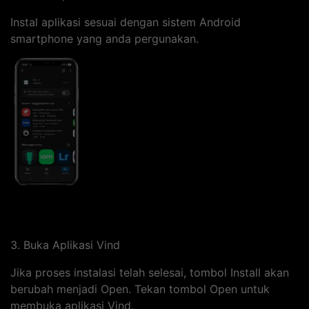
Instal aplikasi sesuai dengan sistem Android
smartphone yang anda pergunakan.
3. Buka Aplikasi Vind
Jika proses instalasi telah selesai, tombol Install akan
berubah menjadi Open. Tekan tombol Open untuk
membuka aplikasi Vind.