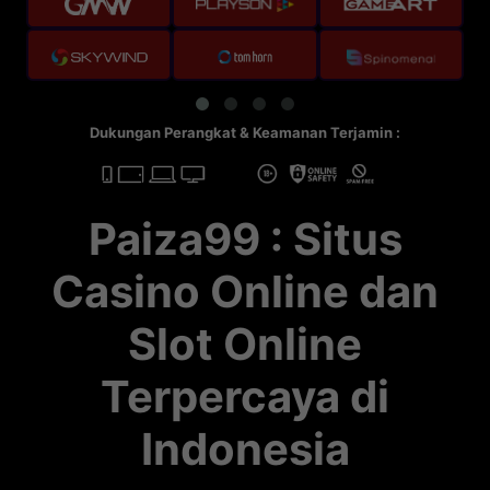
Dukungan Perangkat & Keamanan Terjamin :
Paiza99 : Situs
Casino Online dan
Slot Online
Terpercaya di
Indonesia