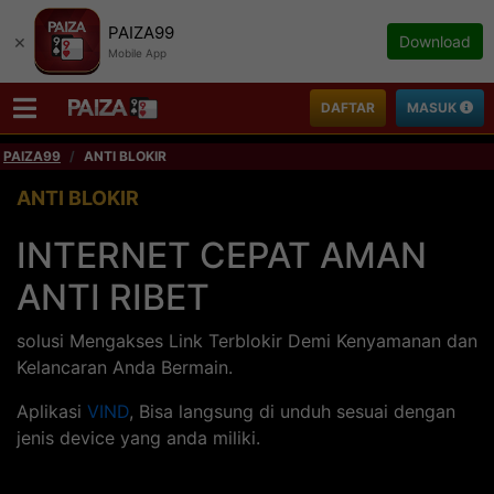
PAIZA99
×
Download
Mobile App
DAFTAR
MASUK
PAIZA99
ANTI BLOKIR
ANTI BLOKIR
INTERNET CEPAT AMAN
ANTI RIBET
solusi Mengakses Link Terblokir Demi Kenyamanan dan
Kelancaran Anda Bermain.
Aplikasi
VIND
, Bisa langsung di unduh sesuai dengan
jenis device yang anda miliki.