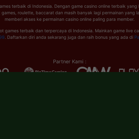
Games terbaik di Indonesia. Dengan game casino online terbaik ya
lot games, roulette, baccarat dan masih banyak lagi permainan yang la
memberi akses ke permainan casino online paling para member.
lot games terbaik dan terpercaya di Indonesia. Mainkan game live ca
99
. Daftarkan diri anda sekarang juga dan raih bonus yang ada di
P
Partner Kami :