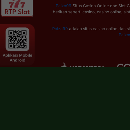
Paiza99
Situs Casino Online dan Slot 
berikan seperti casino, casino online, s
Paiza99
adalah situs casino online dan s
Paiza