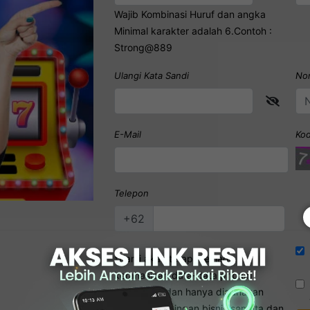
Wajib Kombinasi Huruf dan angka
Minimal karakter adalah 6.Contoh :
Strong@889
Ulangi Kata Sandi
No
E-Mail
Kod
Telepon
+62
*Kami akan tetap menjaga
kerahasiaan data-data pribadi
pelanggan dan hanya digunakan
untuk kepentingan bisnis semata dan