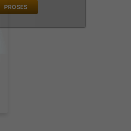
PROSES